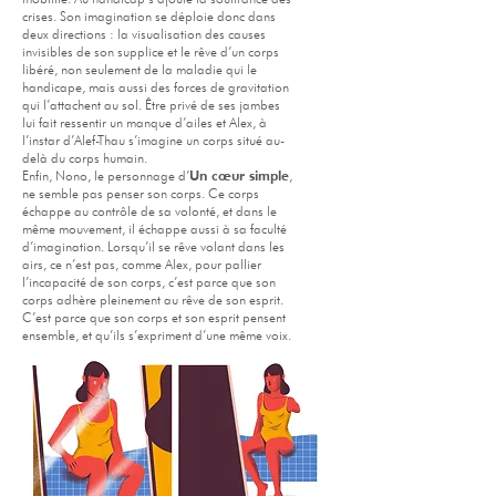
crises. Son imagination se déploie donc dans
deux directions : la visualisation des causes
invisibles de son supplice et le rêve d’un corps
libéré, non seulement de la maladie qui le
handicape, mais aussi des forces de gravitation
qui l’attachent au sol. Être privé de ses jambes
lui fait ressentir un manque d’ailes et Alex, à
l’instar d’Alef-Thau s’imagine un corps situé au-
delà du corps humain.
Enfin, Nono, le personnage d’
Un cœur simple
,
ne semble pas penser son corps. Ce corps
échappe au contrôle de sa volonté, et dans le
même mouvement, il échappe aussi à sa faculté
d’imagination. Lorsqu’il se rêve volant dans les
airs, ce n’est pas, comme Alex, pour pallier
l’incapacité de son corps, c’est parce que son
corps adhère pleinement au rêve de son esprit.
C’est parce que son corps et son esprit pensent
ensemble, et qu’ils s’expriment d’une même voix.