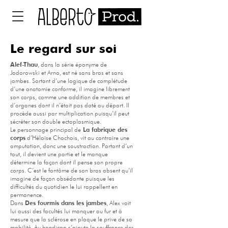
Le regard sur soi
Alef-Thau
, dans la série éponyme de
Jodorowski et Arno, est né sans bras et sans
jambes. Sortant d’une logique de complétude
d’une anatomie conforme, il imagine librement
son corps, comme une addition de membres et
d’organes dont il n’était pas doté au départ. Il
procède aussi par multiplication puisqu’il peut
sécréter son double ectoplasmique.
Le personnage principal de
La fabrique des
corps
d’Héloïse Chochois, vit au contraire une
amputation, donc une soustraction. Partant d’un
tout, il devient une partie et le manque
détermine la façon dont il pense son propre
corps. C’est le fantôme de son bras absent qu’il
imagine de façon obsédante puisque les
difficultés du quotidien le lui rappellent en
permanence.
Dans
Des fourmis dans les jambes
, Alex voit
lui aussi des facultés lui manquer au fur et à
mesure que la sclérose en plaque le prive de sa
mobilité. Au handicap s’ajoute la souffrance des