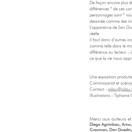
De façon encore plus é
différences » de ces cor
personnages sont « nou
dessinée comme des ind
L’apparence de Son Goku
réelle
Il faut donc d’autres in
comme telle dans le mon
différence au lecteur 
ce que la vie nous appre
Une exposition produit
Commissariat et scéno
Contact :
pilau@pilau.
Illustrations : Tiphaine
Merci aux auteurs et 
Diego Agrimbau, Arno, F
Craoman, Dav Guedin, D