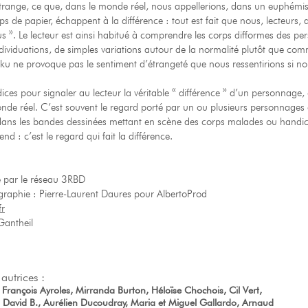
trange, ce que, dans le monde réel, nous appellerions, dans un euphémi
ps de papier, échappent à la différence : tout est fait que nous, lecteurs,
s ». Le lecteur est ainsi habitué à comprendre les corps difformes des 
ividuations, de simples variations autour de la normalité plutôt que co
 ne provoque pas le sentiment d’étrangeté que nous ressentirions si nous
dices pour signaler au lecteur la véritable « différence » d’un personnage, 
de réel. C’est souvent le regard porté par un ou plusieurs personnages du
; dans les bandes dessinées mettant en scène des corps malades ou hand
nd : c’est le regard qui fait la différence.
e par le réseau 3RBD
graphie : Pierre-Laurent Daures pour AlbertoProd
fr
 Gantheil
autrices :
rançois Ayroles, Mirranda Burton, Héloïse Chochois, Cil Vert,
avid B., Aurélien Ducoudray, Maria et Miguel Gallardo, Arnaud