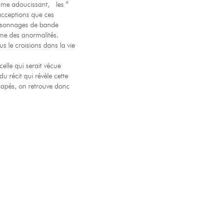
sme adoucissant, les «
 acceptions que ces
personnages de bande
mme des anormalités.
 le croisions dans la vie
celle qui serait vécue
 récit qui révèle cette
icapés, on retrouve donc