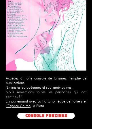
Accédez à notre console de fanzines, remplie de
publications
féministes européennes et sud-américaines.
Nous remercions toutes les personnes qui ont
contribué !
En partenariat avec
La Fanzinothèque
de Poitiers et
l’Espace Crumb
La Plata
Console fanzines