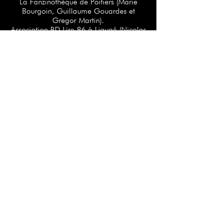
La Fanzinothèque de Poitiers (Marie
Bourgoin, Guillaume Gouardes et
Gregor Martin).
Association BD Lire 86 à Ligugé (Nicolas
Bourmeyster)
Avec le soutien du RnMSHS, la Région
Nouvelle-Aquitaine et du 3RBD
Nous remercions Emilie Fabre, Chantal
Montellier, Paul Jorion, Mariela Acevedo,
Anita Bertoldi, Gato Fernandez, Lydie
Bodiou, Thomas (Editions Flblb), Serge
Ewenczyk (Éditions çà et là), Rémy Mattei
(Mauvaise foi), Agnès Farges (Editions
Grasset), Johanna Shipper et Anne
Képéklian